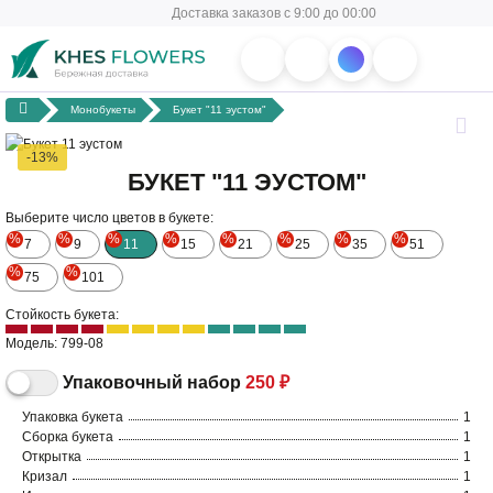
Доставка заказов с 9:00 до 00:00
Монобукеты
Букет "11 эустом"
-13%
БУКЕТ "11 ЭУСТОМ"
Выберите число цветов в букете:
%
%
%
%
%
%
%
%
7
9
11
15
21
25
35
51
%
%
75
101
Стойкость букета:
Модель: 799-08
Упаковочный набор
250 ₽
Упаковка букета
1
Сборка букета
1
Открытка
1
Кризал
1