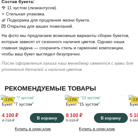
Состав букета:
🌹 11 эустом (лизиантусов).
⭐️ Стильная упаковка.
🌿 Подкормка для продления жизни букета.
💌 Открытка для ваших пожеланий.
На фото мы предлагаем возможные варианты сборки букетов,
которые зависят от сезонного наличия цветов. Однако наша
главная задача — сохранить стиль и гармонию композиции,
чтобы ваш букет выглядел безупречно.
После оформления заказа наш менеджер свяжется с вами для
уточнения деталей и наличия цветов.
РЕКОМЕНДУЕМЫЕ ТОВАРЫ
-13%
-13%
-1
Букет "7 эустом"
Букет "15 эустом"
Буке
4 100 ₽
8 100 ₽
5 1
В корзину
В корзину
4 710 ₽
9 310 ₽
5 86
Купить в один клик
Купить в один клик