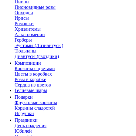
Пионы
Пионовидные розы
Орхидеи
Ирисы
Ромашки
Хризантемы
Альстромерии
Герберы
Эустомы (Лизиантусы)
Тюльпаны
Диантусы (гвоздики)
Композиции
Корзины с цветами
Цветы в коробках
Розы в коробке
Сердца из цветов
Гелиевые шары
Подарки
Фруктовые корзины
Корзины сладостей
Игрушки
Праздники
День рождения
Юбилей