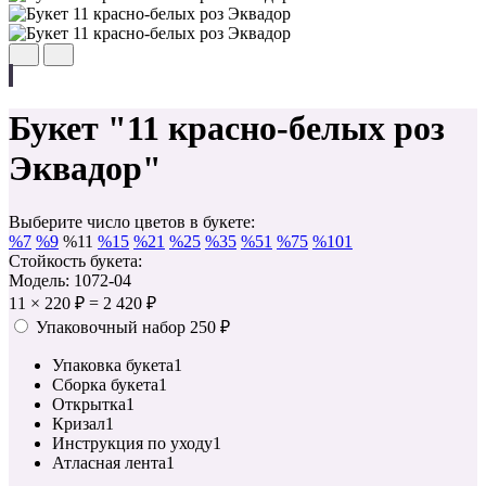
Букет "11 красно-белых роз
Эквадор"
Выберите число цветов в букете:
%
7
%
9
%
11
%
15
%
21
%
25
%
35
%
51
%
75
%
101
Стойкость букета:
Модель: 1072-04
11
×
220 ₽
=
2 420 ₽
Упаковочный набор
250 ₽
Упаковка букета
1
Сборка букета
1
Открытка
1
Кризал
1
Инструкция по уходу
1
Атласная лента
1