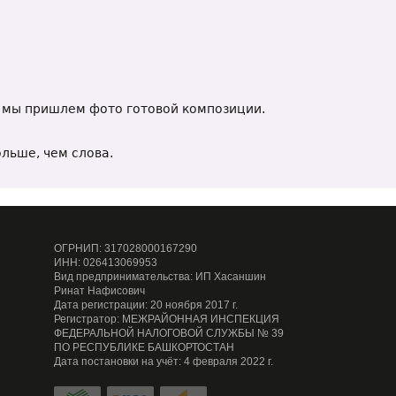
й мы пришлем фото готовой композиции.
льше, чем слова.
ОГРНИП: 317028000167290
ИНН: 026413069953
Вид предпринимательства: ИП Хасаншин
Ринат Нафисович
Дата регистрации: 20 ноября 2017 г.
Регистратор: МЕЖРАЙОННАЯ ИНСПЕКЦИЯ
ФЕДЕРАЛЬНОЙ НАЛОГОВОЙ СЛУЖБЫ № 39
ПО РЕСПУБЛИКЕ БАШКОРТОСТАН
Дата постановки на учёт: 4 февраля 2022 г.