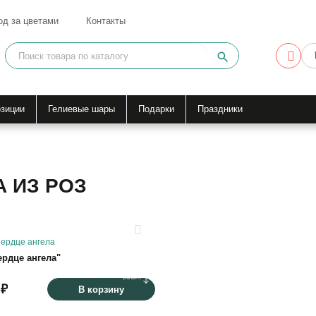
од за цветами
Контакты
зиции
Гелиевые шары
Подарки
Праздники
А ИЗ РОЗ
50
ердце ангела"
60
 ₽
В корзину