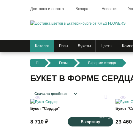
Доставка и оплата
Возврат
Новости
Ух
Каталог
Розы
Букеты
Цветы
Компо
Розы
В форме сердца
БУКЕТ В ФОРМЕ СЕРДЦ
36
Букет "Сердце"
Букет "С
60
8 710 ₽
23 460
В корзину