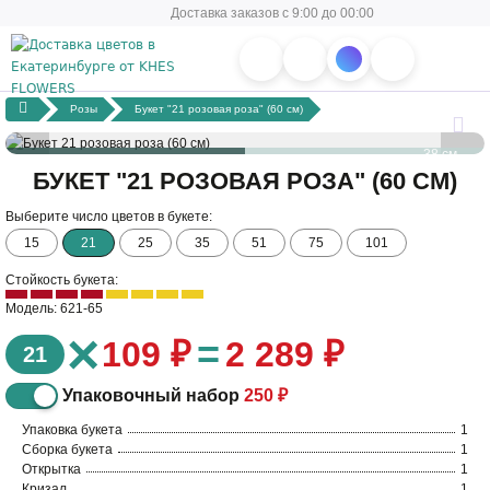
Доставка заказов с 9:00 до 00:00
Розы
Букет "21 розовая роза" (60 см)
38 см
БУКЕТ "21 РОЗОВАЯ РОЗА" (60 СМ)
60 см
Выберите число цветов в букете:
15
21
25
35
51
75
101
Стойкость букета:
Модель: 621-65
×
=
109 ₽
2 289 ₽
21
Упаковочный набор
250 ₽
Упаковка букета
1
Сборка букета
1
Открытка
1
Кризал
1