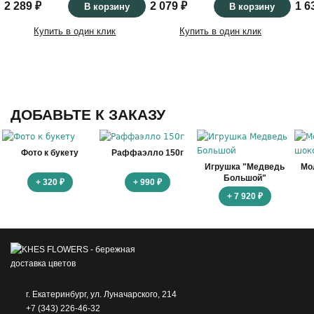
2 289 ₽
2 079 ₽
1 6
В корзину
В корзину
Купить в один клик
Купить в один клик
ДОБАВЬТЕ К ЗАКАЗУ
Фото к букету
Раффаэлло 150г
Игрушка "Медведь
Мо
Большой"
+ 320 ₽
+ 990 ₽
+ 7 920 ₽
г. Екатеринбург, ул. Луначарского, 214
+7 (343) 226-46-32