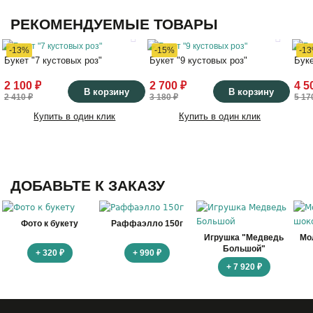
РЕКОМЕНДУЕМЫЕ ТОВАРЫ
-13%
-15%
-1
Букет "7 кустовых роз"
Букет "9 кустовых роз"
Буке
2 100 ₽
2 700 ₽
4 5
В корзину
В корзину
2 410 ₽
3 180 ₽
5 17
Купить в один клик
Купить в один клик
ДОБАВЬТЕ К ЗАКАЗУ
Фото к букету
Раффаэлло 150г
Игрушка "Медведь
Мо
Большой"
+ 320 ₽
+ 990 ₽
+ 7 920 ₽