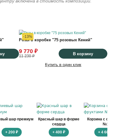
 центру включена в стоимость композиции.
-13%
й"
Розы в коробке "75 розовых Кений"
9 770 ₽
ину
В корзину
11 230 ₽
Купить в один клик
евый шар премиум
Красный шар в форме
Корзина с фруктами
Ко
сердца
№1
+ 200 ₽
+ 400 ₽
+ 4 600 ₽