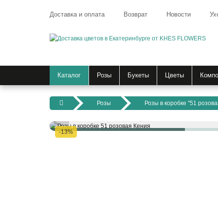
Доставка и оплата
Возврат
Новости
Ух
Каталог
Розы
Букеты
Цветы
Компо
Розы
Розы в коробке "51 розова
-13%