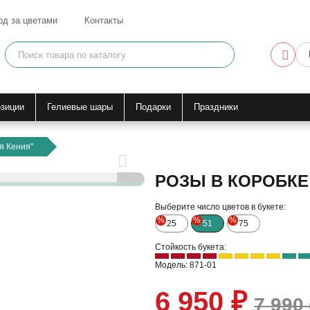
од за цветами
Контакты
зиции
Гелиевые шары
Подарки
Праздники
я Кения"
РОЗЫ В КОРОБКЕ 
Выберите число цветов в букете:
%
%
%
25
51
75
Стойкость букета:
Модель: 871-01
6 950 ₽
7 990