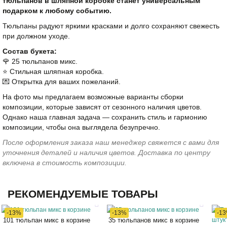
тюльпанов в шляпной коробке станет универсальным
подарком к любому событию.
Тюльпаны радуют яркими красками и долго сохраняют свежесть
при должном уходе.
Состав букета:
🌹 25 тюльпанов микс.
⭐️ Стильная шляпная коробка.
💌 Открытка для ваших пожеланий.
На фото мы предлагаем возможные варианты сборки
композиции, которые зависят от сезонного наличия цветов.
Однако наша главная задача — сохранить стиль и гармонию
композиции, чтобы она выглядела безупречно.
После оформления заказа наш менеджер свяжется с вами для
уточнения деталей и наличия цветов. Доставка по центру
включена в стоимость композиции.
РЕКОМЕНДУЕМЫЕ ТОВАРЫ
-13%
-13%
-1
101 тюльпан микс в корзине
35 тюльпанов микс в корзине