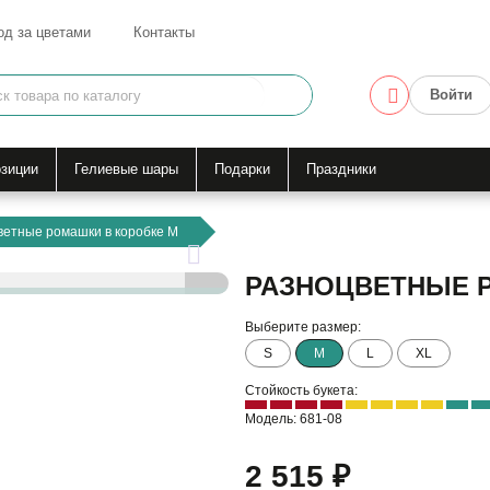
од за цветами
Контакты
Войти
зиции
Гелиевые шары
Подарки
Праздники
ветные ромашки в коробке M
РАЗНОЦВЕТНЫЕ 
Выберите размер:
S
M
L
XL
Стойкость букета:
Модель: 681-08
2 515 ₽