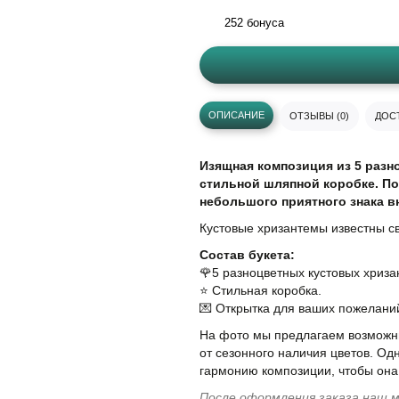
252 бонуса
ОПИСАНИЕ
ОТЗЫВЫ (0)
ДОСТ
Изящная композиция из 5 раз
стильной шляпной коробке. По
небольшого приятного знака в
Кустовые хризантемы известны с
Состав букета:
🌹5 разноцветных кустовых хриза
⭐️ Стильная коробка.
💌 Открытка для ваших пожелани
На фото мы предлагаем возможны
от сезонного наличия цветов. Од
гармонию композиции, чтобы она
После оформления заказа наш м