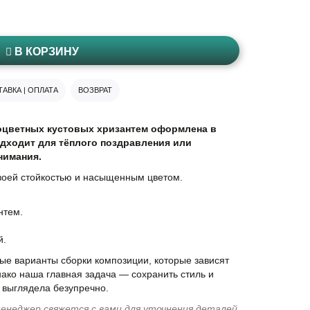
В КОРЗИНУ
АВКА | ОПЛАТА
ВОЗВРАТ
ноцветных кустовых хризантем оформлена в
дходит для тёплого поздравления или
нимания.
воей стойкостью и насыщенным цветом.
нтем.
й.
е варианты сборки композиции, которые зависят
нако наша главная задача — сохранить стиль и
 выглядела безупречно.
енеджер свяжется с вами для уточнения деталей