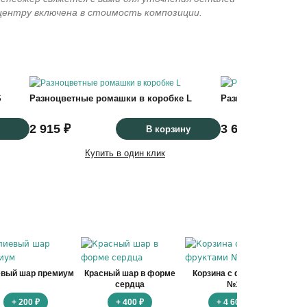
 центру включена в стоимость композиции.
S
Разноцветные ромашки в коробке L
Разноцветные ром
2 915 ₽
3 655 ₽
В корзину
Купить в один клик
Купить
евый шар премиум
Красный шар в форме
Корзина с фруктами
Ко
сердца
№1
+ 200 ₽
+ 400 ₽
+ 4 600 ₽