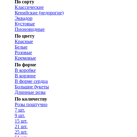
По сорту
Классические
Кенийские (недорогие)
Эквадор
Кустовые
Пионовидные
По цвету
Красные
Белые
Розовые
Кремовые
По форме
В коробке
В корзине
В форме сердца
Большие букеты
Длинные розы
По количеству
Розы поштучно
7 шт.
9 шт.
15 шт.
21 шт.
25 шт.