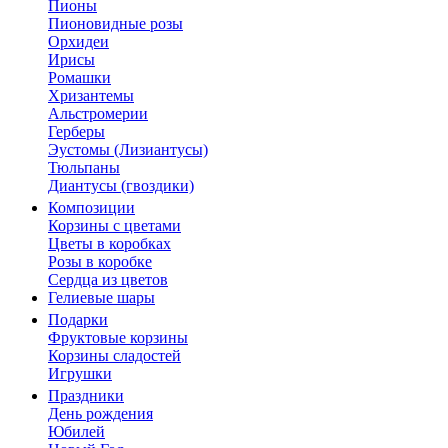
Пионы
Пионовидные розы
Орхидеи
Ирисы
Ромашки
Хризантемы
Альстромерии
Герберы
Эустомы (Лизиантусы)
Тюльпаны
Диантусы (гвоздики)
Композиции
Корзины с цветами
Цветы в коробках
Розы в коробке
Сердца из цветов
Гелиевые шары
Подарки
Фруктовые корзины
Корзины сладостей
Игрушки
Праздники
День рождения
Юбилей