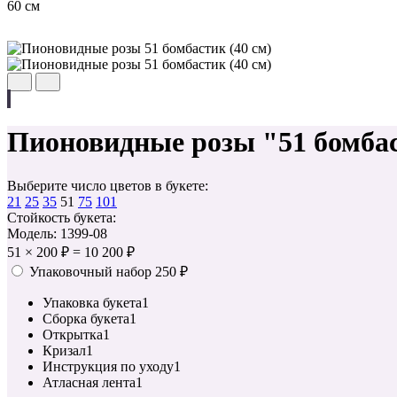
60 см
Пионовидные розы "51 бомбас
Выберите число цветов в букете:
21
25
35
51
75
101
Стойкость букета:
Модель: 1399-08
51
×
200 ₽
=
10 200 ₽
Упаковочный набор
250 ₽
Упаковка букета
1
Сборка букета
1
Открытка
1
Кризал
1
Инструкция по уходу
1
Атласная лента
1