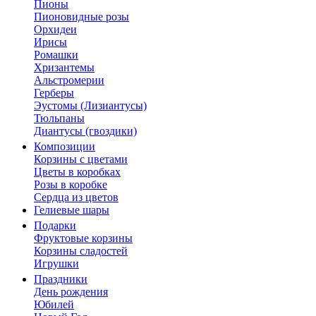
Пионы
Пионовидные розы
Орхидеи
Ирисы
Ромашки
Хризантемы
Альстромерии
Герберы
Эустомы (Лизиантусы)
Тюльпаны
Диантусы (гвоздики)
Композиции
Корзины с цветами
Цветы в коробках
Розы в коробке
Сердца из цветов
Гелиевые шары
Подарки
Фруктовые корзины
Корзины сладостей
Игрушки
Праздники
День рождения
Юбилей