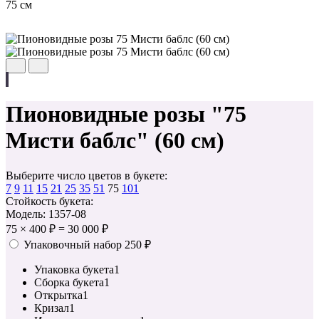
75 см
Пионовидные розы "75
Мисти баблс" (60 см)
Выберите число цветов в букете:
7
9
11
15
21
25
35
51
75
101
Стойкость букета:
Модель: 1357-08
75
×
400 ₽
=
30 000 ₽
Упаковочный набор
250 ₽
Упаковка букета
1
Сборка букета
1
Открытка
1
Кризал
1