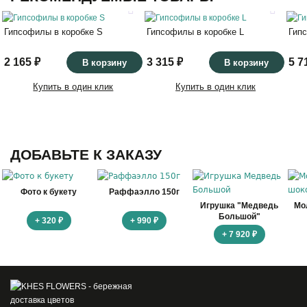
Гипсофилы в коробке S
Гипсофилы в коробке L
Гип
2 165 ₽
3 315 ₽
5 7
В корзину
В корзину
Купить в один клик
Купить в один клик
ДОБАВЬТЕ К ЗАКАЗУ
Фото к букету
Раффаэлло 150г
Игрушка "Медведь
Мо
Большой"
+ 320 ₽
+ 990 ₽
+ 7 920 ₽