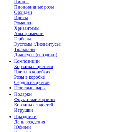
Пионы
Пионовидные розы
Орхидеи
Ирисы
Ромашки
Хризантемы
Альстромерии
Герберы
Эустомы (Лизиантусы)
Тюльпаны
Диантусы (гвоздики)
Композиции
Корзины с цветами
Цветы в коробках
Розы в коробке
Сердца из цветов
Гелиевые шары
Подарки
Фруктовые корзины
Корзины сладостей
Игрушки
Праздники
День рождения
Юбилей